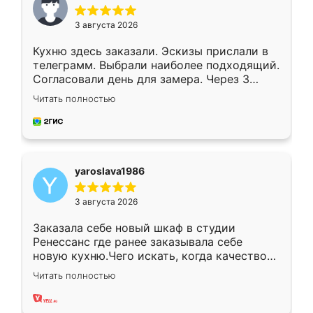
3 августа 2026
Кухню здесь заказали. Эскизы прислали в
телеграмм. Выбрали наиболее подходящий.
Согласовали день для замера. Через 3
недели кухня была уже готова. Остались
Читать полностью
довольны работой. Спасибо Ренессанс
мебель за качественную работу!
yaroslava1986
3 августа 2026
Заказала себе новый шкаф в студии
Ренессанс где ранее заказывала себе
новую кухню.Чего искать, когда качеством
вполне довольна. Служит кухня уже почти
Читать полностью
два года, нареканий нет.