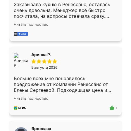
Заказывала кухню в Ренессанс, осталась
очень довольна. Менеджер всё быстро
посчитала, на вопросы отвечала сразу.
Замерщик приехал в субботу, подошёл к
Читать полностью
делу со всей ответственностью. Собрали
за день, ребята работали аккуратно, даже
пыли почти не было. Качество отличное,
ящики ходят плавно, ничего не скрипит.
Всё подошло как влитое.
Аринка Р.
5 августа 2026
Больше всех мне понравилось
предложение от компании Ренессанс от
Елены Сергеевой. Подходяшщая цена и
короткие сроки изготовления. Приехавший
Читать полностью
для замера сотрудник Владислав
предложил по моему эскизу самый
1
подходящий вариант шкафа. Немного его
видоизменил, получилось даже лучше, чем
я хотела.
Ярослава