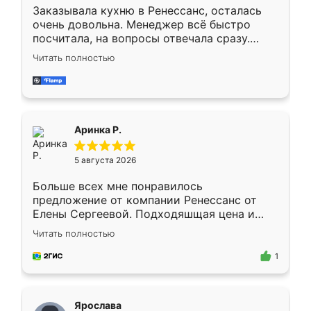
Заказывала кухню в Ренессанс, осталась
очень довольна. Менеджер всё быстро
посчитала, на вопросы отвечала сразу.
Замерщик приехал в субботу, подошёл к
Читать полностью
делу со всей ответственностью. Собрали
за день, ребята работали аккуратно, даже
пыли почти не было. Качество отличное,
ящики ходят плавно, ничего не скрипит.
Всё подошло как влитое.
Аринка Р.
5 августа 2026
Больше всех мне понравилось
предложение от компании Ренессанс от
Елены Сергеевой. Подходяшщая цена и
короткие сроки изготовления. Приехавший
Читать полностью
для замера сотрудник Владислав
предложил по моему эскизу самый
1
подходящий вариант шкафа. Немного его
видоизменил, получилось даже лучше, чем
я хотела.
Ярослава