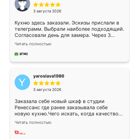
3 августа 2026
Кухню здесь заказали. Эскизы прислали в
телеграмм. Выбрали наиболее подходящий.
Согласовали день для замера. Через 3
недели кухня была уже готова. Остались
Читать полностью
довольны работой. Спасибо Ренессанс
мебель за качественную работу!
yaroslava1986
3 августа 2026
Заказала себе новый шкаф в студии
Ренессанс где ранее заказывала себе
новую кухню.Чего искать, когда качеством
вполне довольна. Служит кухня уже почти
Читать полностью
два года, нареканий нет.