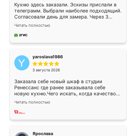
Кухню здесь заказали. Эскизы прислали в
телеграмм. Выбрали наиболее подходящий.
Согласовали день для замера. Через 3
недели кухня была уже готова. Остались
Читать полностью
довольны работой. Спасибо Ренессанс
мебель за качественную работу!
yaroslava1986
3 августа 2026
Заказала себе новый шкаф в студии
Ренессанс где ранее заказывала себе
новую кухню.Чего искать, когда качеством
вполне довольна. Служит кухня уже почти
Читать полностью
два года, нареканий нет.
Ярослава