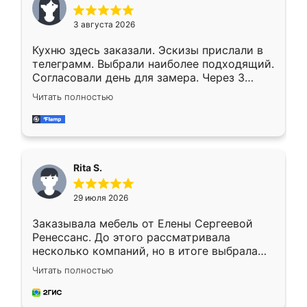
3 августа 2026
Кухню здесь заказали. Эскизы прислали в
телеграмм. Выбрали наиболее подходящий.
Согласовали день для замера. Через 3
недели кухня была уже готова. Остались
Читать полностью
довольны работой. Спасибо Ренессанс
мебель за качественную работу!
Rita S.
29 июля 2026
Заказывала мебель от Елены Сергеевой
Ренессанс. До этого рассматривала
несколько компаний, но в итоге выбрала
эту. Сначала обговорили условия, потом
Читать полностью
приехал замерщик, всё спокойно объяснил
и снял размеры. Изготовили в срок, с
доставкой тоже никаких проблем не