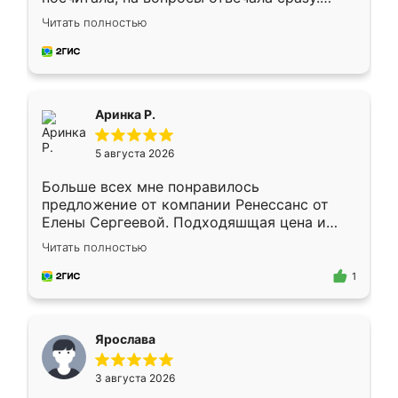
Замерщик приехал в субботу, подошёл к
Читать полностью
делу со всей ответственностью. Собрали
за день, ребята работали аккуратно, даже
пыли почти не было. Качество отличное,
ящики ходят плавно, ничего не скрипит.
Всё подошло как влитое.
Аринка Р.
5 августа 2026
Больше всех мне понравилось
предложение от компании Ренессанс от
Елены Сергеевой. Подходяшщая цена и
короткие сроки изготовления. Приехавший
Читать полностью
для замера сотрудник Владислав
предложил по моему эскизу самый
1
подходящий вариант шкафа. Немного его
видоизменил, получилось даже лучше, чем
я хотела.
Ярослава
3 августа 2026