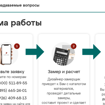
задаваемые вопросы
ма работы
вьте заявку
Замер и расчет
ите по номерам
Дизайнер-замерщик
800) 511-89-55
приедет к Вам с каталогом
материалов,
Вы
495) 665-24-01
проведёт детальные
р
926) 409-68-13
замеры,
д
составит проект и сделает
з
те заявку на сайте для