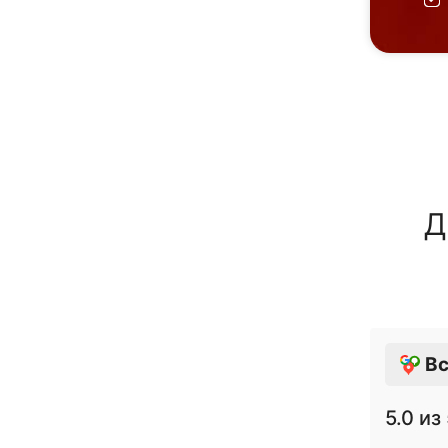
Д
Вс
5.0
из 