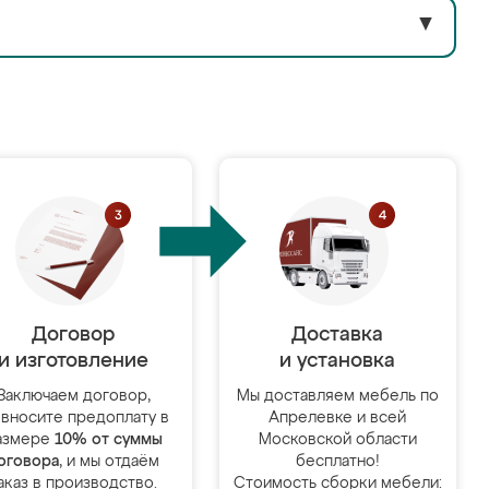
▼
Договор
Доставка
и изготовление
и установка
Заключаем договор,
Мы доставляем мебель по
 вносите предоплату в
Апрелевке и всей
азмере
10% от суммы
Московской области
оговора
, и мы отдаём
бесплатно!
аказ в производство.
Стоимость сборки мебели: