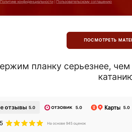
Политике конфиденциальности
|
Пользовательскому соглашению
ПОСМОТРЕТЬ МАТ
ержим планку серьезнее, чем
катани
е отзывы
5.0
5.0
5.0
5
На основе
945
оценок