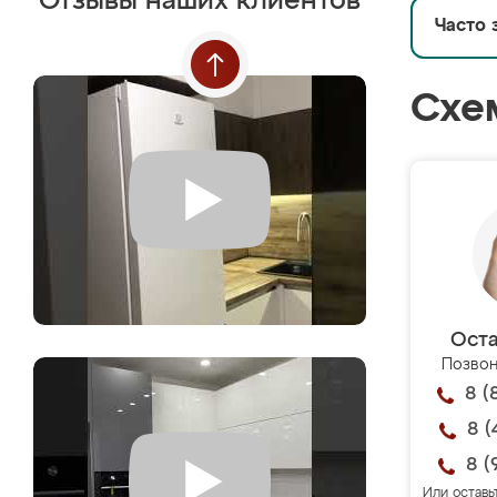
Отзывы наших клиентов
Часто 
Схе
Оста
Позвон
8 (
8 (
8 (
Или оставь