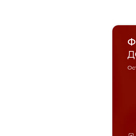
Ф
Д
Ост