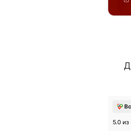
Д
Вс
5.0
из 