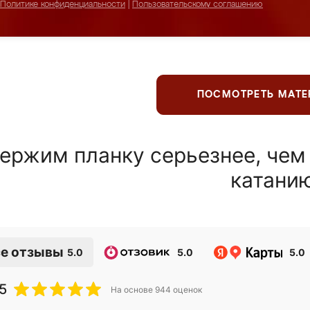
Политике конфиденциальности
|
Пользовательскому соглашению
ПОСМОТРЕТЬ МАТ
ержим планку серьезнее, чем
катани
е отзывы
5.0
5.0
5.0
5
На основе
944
оценок