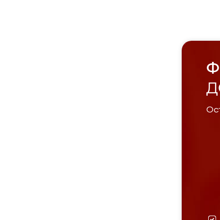
Ф
Д
Ост