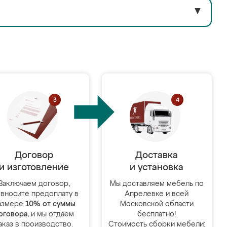
▼
Договор
Доставка
и изготовление
и установка
Заключаем договор,
Мы доставляем мебель по
 вносите предоплату в
Апрелевке и всей
азмере
10% от суммы
Московской области
оговора
, и мы отдаём
бесплатно!
аказ в производство.
Стоимость сборки мебели: