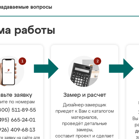
задаваемые вопросы
ма работы
вьте заявку
Замер и расчет
ите по номерам
Дизайнер-замерщик
800) 511-89-55
приедет к Вам с каталогом
материалов,
Вы
495) 665-24-01
проведёт детальные
р
926) 409-68-13
замеры,
д
составит проект и сделает
з
те заявку на сайте для