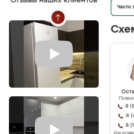
Отзывы наших клиентов
Часто 
Схе
Оста
Позвон
8 (
8 (
8 (
Или оставь