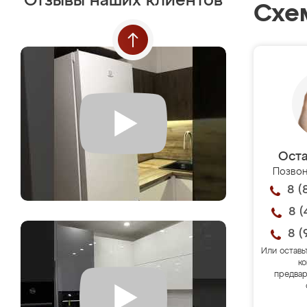
Отзывы наших клиентов
Схе
Оста
Позвон
8 (
8 (
8 (
Или оставь
ко
предвар