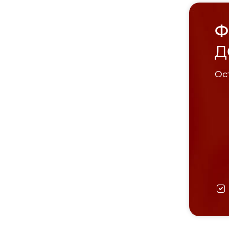
Ф
Д
Ост