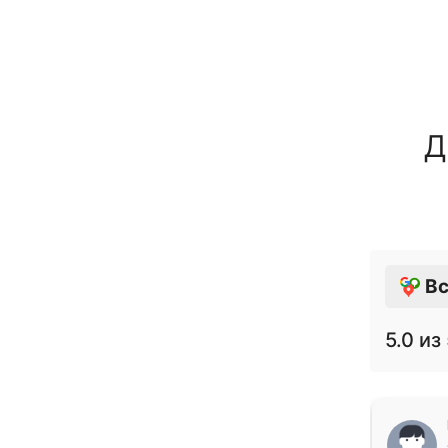
Д
Вс
5.0
из 