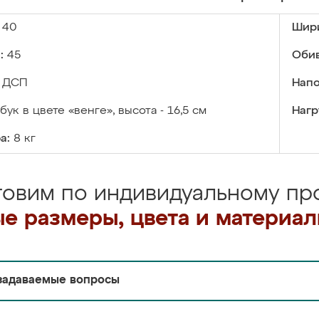
40
Шир
:
45
Обив
ДСП
Напо
бук в цвете «венге», высота - 16,5 см
Нагр
а:
8 кг
товим по индивидуальному про
е размеры, цвета и материа
задаваемые вопросы