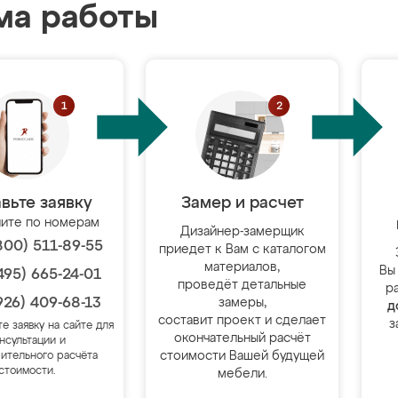
ма работы
вьте заявку
Замер и расчет
ите по номерам
Дизайнер-замерщик
800) 511-89-55
приедет к Вам с каталогом
материалов,
Вы
495) 665-24-01
проведёт детальные
р
926) 409-68-13
замеры,
д
составит проект и сделает
з
те заявку на сайте для
окончательный расчёт
нсультации и
стоимости Вашей будущей
ительного расчёта
стоимости.
мебели.