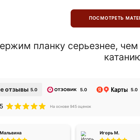
ПОСМОТРЕТЬ МАТ
ержим планку серьезнее, чем
катани
е отзывы
5.0
5.0
5.0
5
На основе
945
оценок
Мальвина
Игорь М.