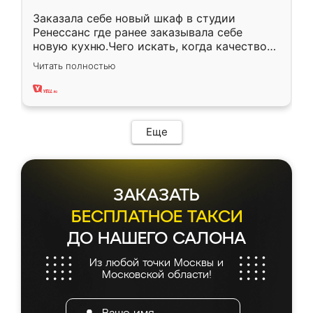
Заказала себе новый шкаф в студии
Ренессанс где ранее заказывала себе
новую кухню.Чего искать, когда качеством
вполне довольна. Служит кухня уже почти
Читать полностью
два года, нареканий нет.
Еще
ЗАКАЗАТЬ
БЕСПЛАТНОЕ ТАКСИ
ДО НАШЕГО САЛОНА
Из любой точки Москвы и
Московской области!