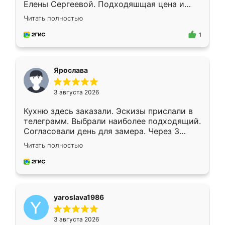
Елены Сергеевой. Подходяшщая цена и
короткие сроки изготовления. Приехавший
Читать полностью
для замера сотрудник Владислав
предложил по моему эскизу самый
1
подходящий вариант шкафа. Немного его
видоизменил, получилось даже лучше, чем
я хотела.
Ярослава
3 августа 2026
Кухню здесь заказали. Эскизы прислали в
телеграмм. Выбрали наиболее подходящий.
Согласовали день для замера. Через 3
недели кухня была уже готова. Остались
Читать полностью
довольны работой. Спасибо Ренессанс
мебель за качественную работу!
yaroslava1986
3 августа 2026