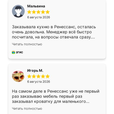
Мальвина
6 августа 2026
Заказывала кухню в Ренессанс, осталась
очень довольна. Менеджер всё быстро
посчитала, на вопросы отвечала сразу.
Замерщик приехал в субботу, подошёл к
Читать полностью
делу со всей ответственностью. Собрали
за день, ребята работали аккуратно, даже
пыли почти не было. Качество отличное,
ящики ходят плавно, ничего не скрипит.
Всё подошло как влитое.
Игорь М.
6 августа 2026
На самом деле в Ренессанс уже не первый
раз заказываю мебель первый раз
заказывал кроватку для маленького
ребёнка при его рождении ,во второй раз
Читать полностью
заказал шкаф-купе. По качеству очень