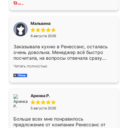
хорошее сборка достаточно быстрая,
также адекватные цены. До этого
сравнивал с разными конкурентами в этом
сегменте ,выбор у конкурентов куда
Мальвина
меньше, здесь же он более разнообразный.
Мне нравится ,если что-то потребуется из
6 августа 2026
мебели буду заказывать только здесь.
Заказывала кухню в Ренессанс, осталась
очень довольна. Менеджер всё быстро
посчитала, на вопросы отвечала сразу.
Замерщик приехал в субботу, подошёл к
Читать полностью
делу со всей ответственностью. Собрали
за день, ребята работали аккуратно, даже
пыли почти не было. Качество отличное,
ящики ходят плавно, ничего не скрипит.
Всё подошло как влитое.
Аринка Р.
5 августа 2026
Больше всех мне понравилось
предложение от компании Ренессанс от