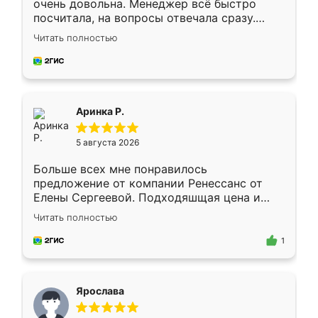
очень довольна. Менеджер всё быстро
посчитала, на вопросы отвечала сразу.
Замерщик приехал в субботу, подошёл к
Читать полностью
делу со всей ответственностью. Собрали
за день, ребята работали аккуратно, даже
пыли почти не было. Качество отличное,
ящики ходят плавно, ничего не скрипит.
Всё подошло как влитое.
Аринка Р.
5 августа 2026
Больше всех мне понравилось
предложение от компании Ренессанс от
Елены Сергеевой. Подходяшщая цена и
короткие сроки изготовления. Приехавший
Читать полностью
для замера сотрудник Владислав
предложил по моему эскизу самый
1
подходящий вариант шкафа. Немного его
видоизменил, получилось даже лучше, чем
я хотела.
Ярослава