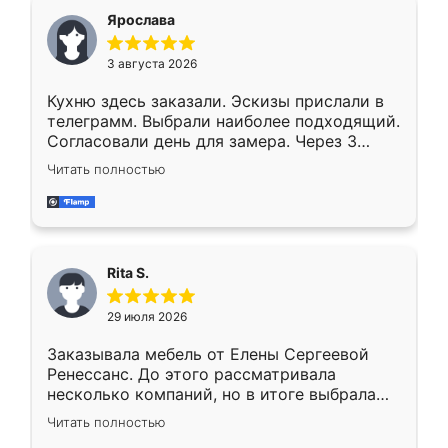
Ярослава
3 августа 2026
Кухню здесь заказали. Эскизы прислали в
телеграмм. Выбрали наиболее подходящий.
Согласовали день для замера. Через 3
недели кухня была уже готова. Остались
Читать полностью
довольны работой. Спасибо Ренессанс
мебель за качественную работу!
Rita S.
29 июля 2026
Заказывала мебель от Елены Сергеевой
Ренессанс. До этого рассматривала
несколько компаний, но в итоге выбрала
эту. Сначала обговорили условия, потом
Читать полностью
приехал замерщик, всё спокойно объяснил