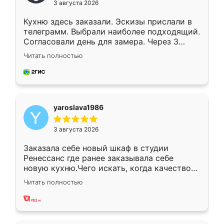
3 августа 2026
Кухню здесь заказали. Эскизы прислали в
телеграмм. Выбрали наиболее подходящий.
Согласовали день для замера. Через 3
недели кухня была уже готова. Остались
Читать полностью
довольны работой. Спасибо Ренессанс
мебель за качественную работу!
yaroslava1986
3 августа 2026
Заказала себе новый шкаф в студии
Ренессанс где ранее заказывала себе
новую кухню.Чего искать, когда качеством
вполне довольна. Служит кухня уже почти
Читать полностью
два года, нареканий нет.