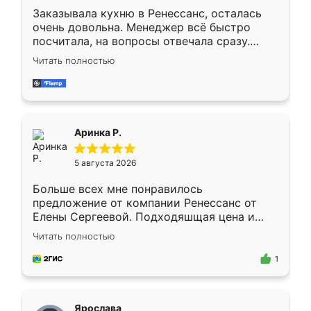
Заказывала кухню в Ренессанс, осталась
очень довольна. Менеджер всё быстро
посчитала, на вопросы отвечала сразу.
Замерщик приехал в субботу, подошёл к
Читать полностью
делу со всей ответственностью. Собрали
за день, ребята работали аккуратно, даже
пыли почти не было. Качество отличное,
ящики ходят плавно, ничего не скрипит.
Всё подошло как влитое.
Аринка Р.
5 августа 2026
Больше всех мне понравилось
предложение от компании Ренессанс от
Елены Сергеевой. Подходяшщая цена и
короткие сроки изготовления. Приехавший
Читать полностью
для замера сотрудник Владислав
предложил по моему эскизу самый
1
подходящий вариант шкафа. Немного его
видоизменил, получилось даже лучше, чем
я хотела.
Ярослава