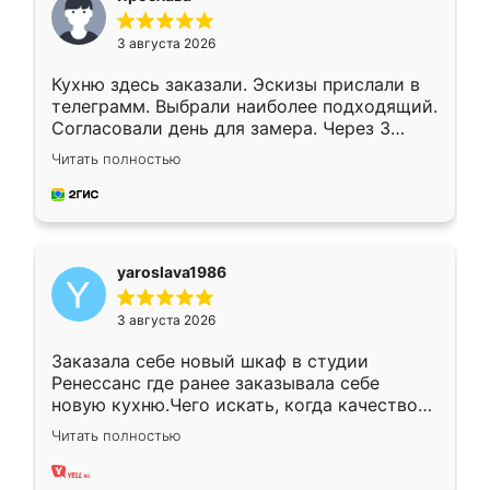
3 августа 2026
Кухню здесь заказали. Эскизы прислали в
телеграмм. Выбрали наиболее подходящий.
Согласовали день для замера. Через 3
недели кухня была уже готова. Остались
Читать полностью
довольны работой. Спасибо Ренессанс
мебель за качественную работу!
yaroslava1986
3 августа 2026
Заказала себе новый шкаф в студии
Ренессанс где ранее заказывала себе
новую кухню.Чего искать, когда качеством
вполне довольна. Служит кухня уже почти
Читать полностью
два года, нареканий нет.