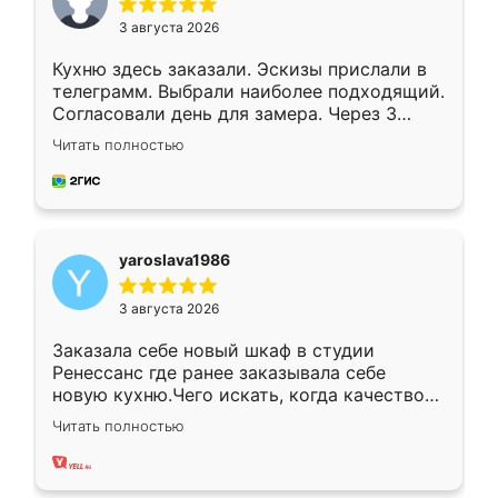
3 августа 2026
Кухню здесь заказали. Эскизы прислали в
телеграмм. Выбрали наиболее подходящий.
Согласовали день для замера. Через 3
недели кухня была уже готова. Остались
Читать полностью
довольны работой. Спасибо Ренессанс
мебель за качественную работу!
yaroslava1986
3 августа 2026
Заказала себе новый шкаф в студии
Ренессанс где ранее заказывала себе
новую кухню.Чего искать, когда качеством
вполне довольна. Служит кухня уже почти
Читать полностью
два года, нареканий нет.