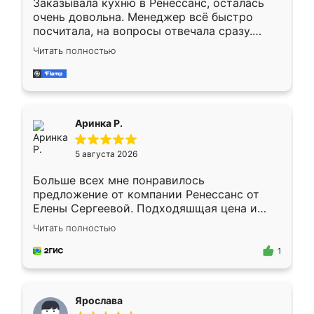
Заказывала кухню в Ренессанс, осталась
очень довольна. Менеджер всё быстро
посчитала, на вопросы отвечала сразу.
Замерщик приехал в субботу, подошёл к
Читать полностью
делу со всей ответственностью. Собрали
за день, ребята работали аккуратно, даже
пыли почти не было. Качество отличное,
ящики ходят плавно, ничего не скрипит.
Всё подошло как влитое.
Аринка Р.
5 августа 2026
Больше всех мне понравилось
предложение от компании Ренессанс от
Елены Сергеевой. Подходяшщая цена и
короткие сроки изготовления. Приехавший
Читать полностью
для замера сотрудник Владислав
предложил по моему эскизу самый
1
подходящий вариант шкафа. Немного его
видоизменил, получилось даже лучше, чем
я хотела.
Ярослава