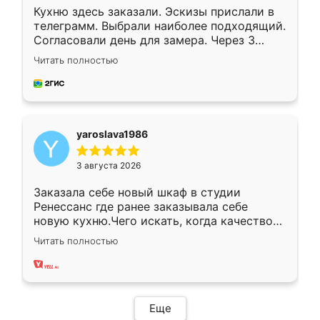
Кухню здесь заказали. Эскизы прислали в
телеграмм. Выбрали наиболее подходящий.
Согласовали день для замера. Через 3
недели кухня была уже готова. Остались
Читать полностью
довольны работой. Спасибо Ренессанс
мебель за качественную работу!
yaroslava1986
3 августа 2026
Заказала себе новый шкаф в студии
Ренессанс где ранее заказывала себе
новую кухню.Чего искать, когда качеством
вполне довольна. Служит кухня уже почти
Читать полностью
два года, нареканий нет.
Еще