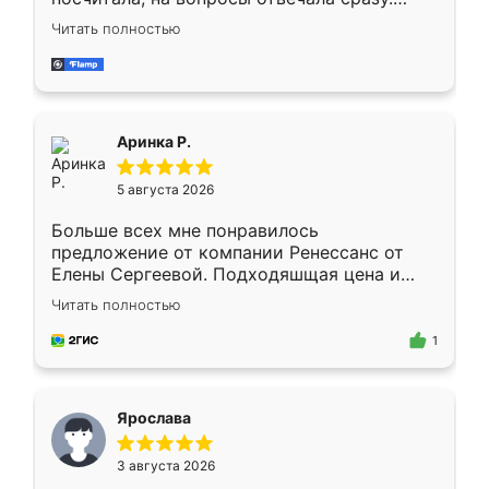
Замерщик приехал в субботу, подошёл к
Читать полностью
делу со всей ответственностью. Собрали
за день, ребята работали аккуратно, даже
пыли почти не было. Качество отличное,
ящики ходят плавно, ничего не скрипит.
Всё подошло как влитое.
Аринка Р.
5 августа 2026
Больше всех мне понравилось
предложение от компании Ренессанс от
Елены Сергеевой. Подходяшщая цена и
короткие сроки изготовления. Приехавший
Читать полностью
для замера сотрудник Владислав
предложил по моему эскизу самый
1
подходящий вариант шкафа. Немного его
видоизменил, получилось даже лучше, чем
я хотела.
Ярослава
3 августа 2026