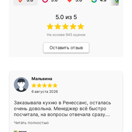
5.0
из 5
На основе
945
оценок
Оставить отзыв
Мальвина
6 августа 2026
Заказывала кухню в Ренессанс, осталась
очень довольна. Менеджер всё быстро
посчитала, на вопросы отвечала сразу.
Замерщик приехал в субботу, подошёл к
Читать полностью
делу со всей ответственностью. Собрали