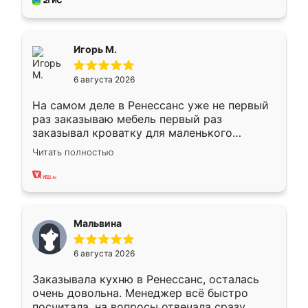
за день, ребята работали аккуратно, даже
пыли почти не было. Качество отличное,
ящики ходят плавно, ничего не скрипит.
Всё подошло как влитое.
Игорь М.
6 августа 2026
На самом деле в Ренессанс уже не первый
раз заказываю мебель первый раз
заказывал кроватку для маленького
ребёнка при его рождении ,во второй раз
Читать полностью
заказал шкаф-купе. По качеству очень
хорошее сборка достаточно быстрая,
также адекватные цены. До этого
сравнивал с разными конкурентами в этом
сегменте ,выбор у конкурентов куда
Мальвина
меньше, здесь же он более разнообразный.
Мне нравится ,если что-то потребуется из
6 августа 2026
мебели буду заказывать только здесь.
Заказывала кухню в Ренессанс, осталась
очень довольна. Менеджер всё быстро
посчитала, на вопросы отвечала сразу.