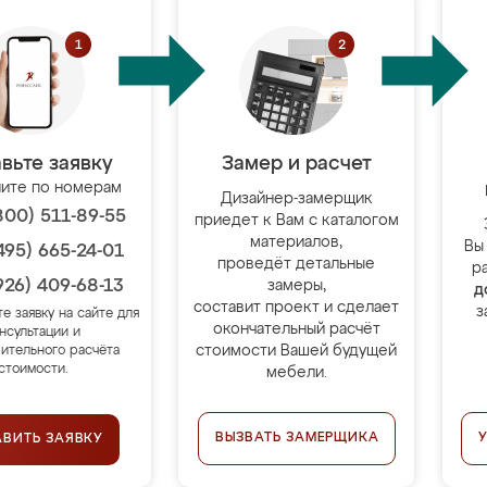
вьте заявку
Замер и расчет
ите по номерам
Дизайнер-замерщик
800) 511-89-55
приедет к Вам с каталогом
материалов,
Вы
495) 665-24-01
проведёт детальные
р
926) 409-68-13
замеры,
д
составит проект и сделает
з
те заявку на сайте для
окончательный расчёт
нсультации и
стоимости Вашей будущей
ительного расчёта
стоимости.
мебели.
ВЫЗВАТЬ ЗАМЕРЩИКА
АВИТЬ ЗАЯВКУ