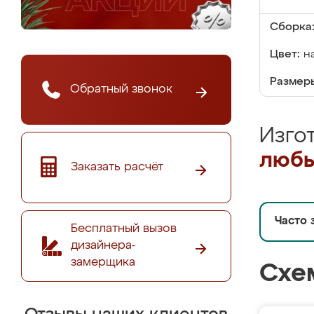
Сборка
Цвет:
н
Размеры
Обратный звонок
Изго
любы
Заказать расчёт
Часто 
Бесплатный вызов
дизайнера-
замерщика
Схе