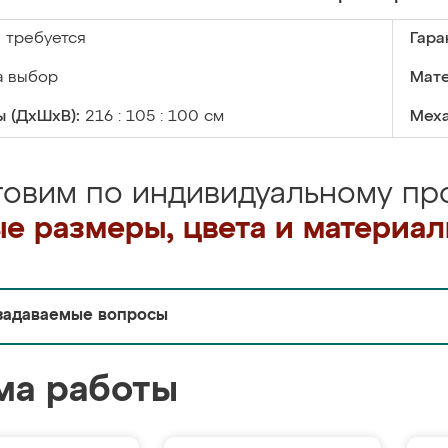
:
требуется
Гара
а выбор
Мате
 (ДхШхВ):
216 : 105 : 100 см
Меха
товим по индивидуальному про
е размеры, цвета и материа
задаваемые вопросы
ма работы