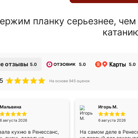
ержим планку серьезнее, чем
катани
е отзывы
5.0
5.0
5.0
5
На основе
945
оценок
Мальвина
Игорь М.
6 августа 2026
6 августа 2026
ала кухню в Ренессанс,
На самом деле в Ренес