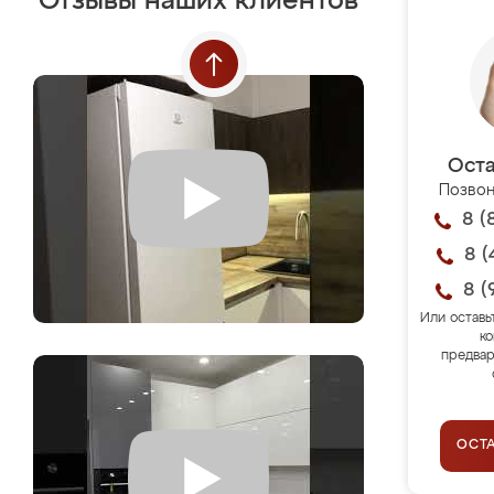
Отзывы наших клиентов
Оста
Позвон
8 (
8 (
8 (
Или оставь
ко
предвар
ОСТ