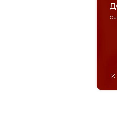
Д
Ост