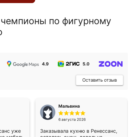
 чемпионы по фигурному
ю
4.9
5.0
5.0
Оставить отзыв
Мальвина
6 августа 2026
санс уже
Заказывала кухню в Ренессанс,