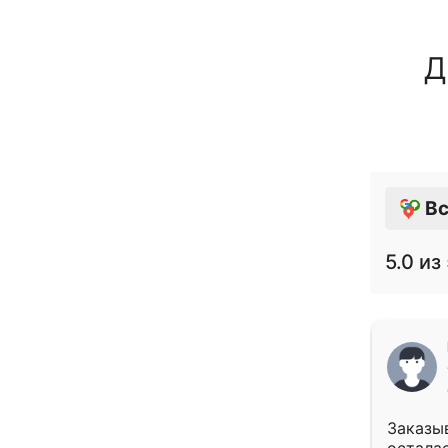
Д
Вс
5.0
из 
Заказыв