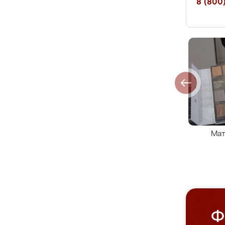
8 (800)
Мат
Ф