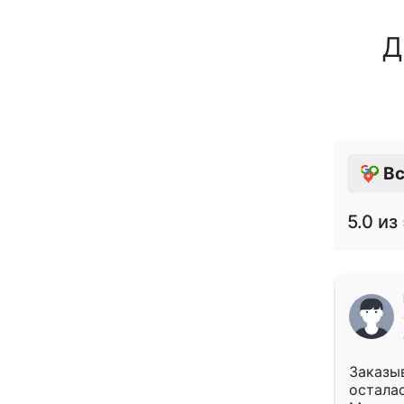
Д
Вс
5.0
из 
Заказыв
осталас