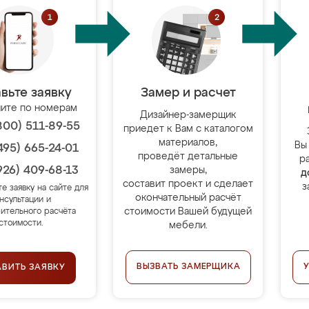
вьте заявку
Замер и расчет
ите по номерам
Дизайнер-замерщик
800) 511-89-55
приедет к Вам с каталогом
материалов,
Вы
495) 665-24-01
проведёт детальные
р
926) 409-68-13
замеры,
д
составит проект и сделает
з
те заявку на сайте для
окончательный расчёт
нсультации и
стоимости Вашей будущей
ительного расчёта
стоимости.
мебели.
ВЫЗВАТЬ ЗАМЕРЩИКА
АВИТЬ ЗАЯВКУ