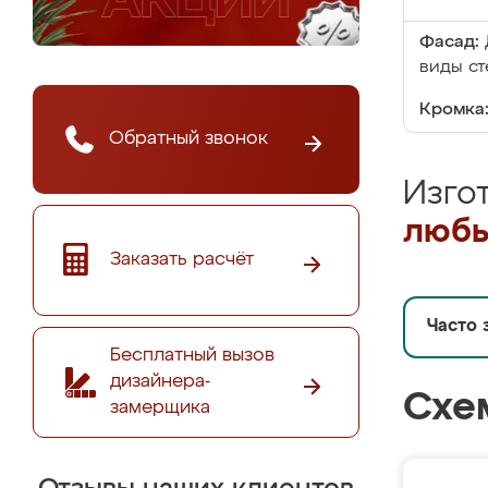
Фасад:
виды ст
Кромка
Обратный звонок
Изго
любы
Заказать расчёт
Часто 
Бесплатный вызов
дизайнера-
Схе
замерщика