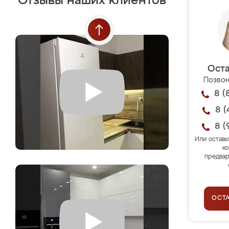
Отзывы наших клиентов
Оста
Позвон
8 (
8 (
8 (
Или оставь
ко
предвар
ОСТ