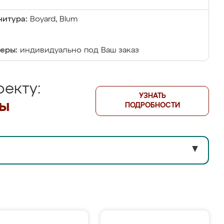
итура:
Boyard, Blum
еры:
индивидуально под Ваш заказ
екту:
УЗНАТЬ
лы
ПОДРОБНОСТИ
▼