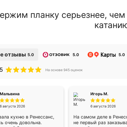
ержим планку серьезнее, чем
катани
е отзывы
5.0
5.0
5.0
5
На основе
945
оценок
Мальвина
Игорь М.
6 августа 2026
6 августа 2026
ала кухню в Ренессанс,
На самом деле в Ренес
ь очень довольна.
не первый раз заказыв