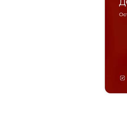
Д
Ост