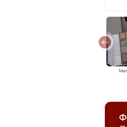
Мат
Ф