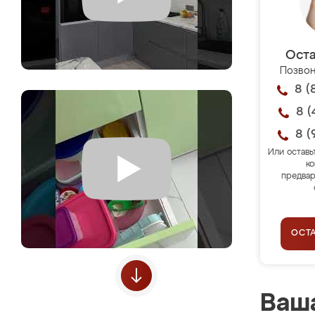
Оста
Позвон
8 (
8 (
8 (
Или оставь
ко
предвар
ОСТ
Ваша