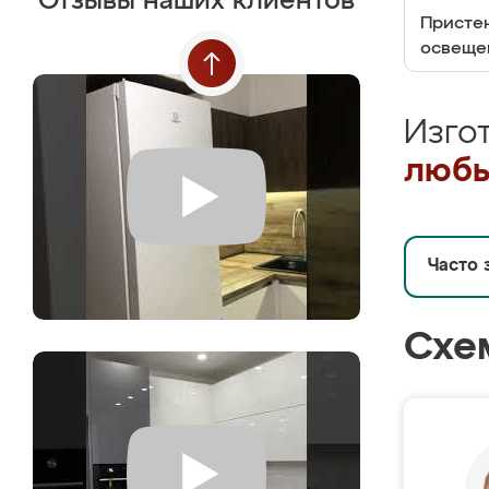
Отзывы наших клиентов
Пристен
освеще
Изго
любы
Часто 
Схе