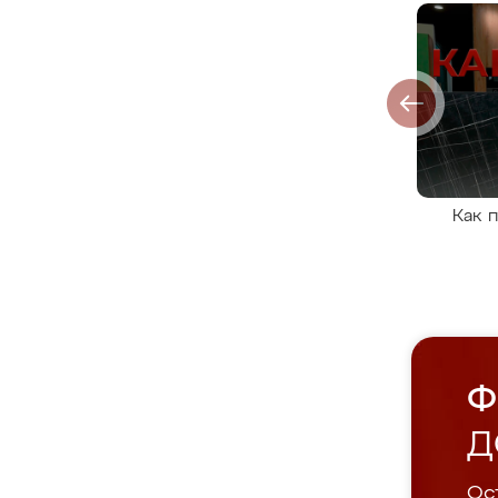
Как 
Ф
Д
Ост