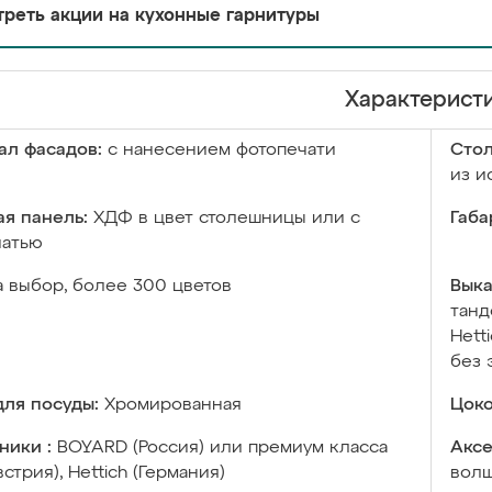
реть акции на кухонные гарнитуры
Характерист
ал фасадов:
с нанесением фотопечати
Сто
из и
я панель:
ХДФ в цвет столешницы или с
Габа
чатью
а выбор, более 300 цветов
Выка
танд
Hett
без 
ля посуды:
Хромированная
Цоко
ники :
BOYARD (Россия) или премиум класса
Аксе
встрия), Hettich (Германия)
волш