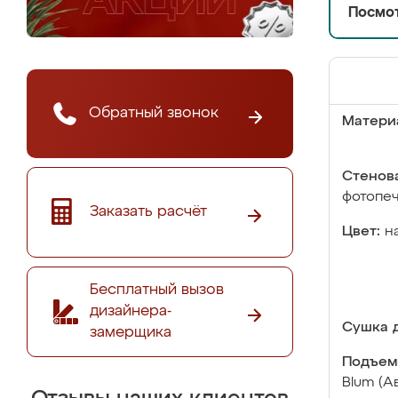
Посмот
Обратный звонок
Матери
Стенова
фотопе
Заказать расчёт
Цвет:
н
Бесплатный вызов
дизайнера-
Сушка д
замерщика
Подъем
Blum (А