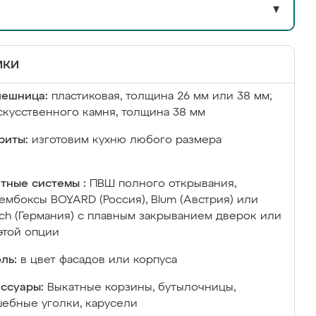
▼
ики
лешница:
пластиковая, толщина 26 мм или 38 мм;
скусственного камня, толщина 38 мм
риты:
изготовим кухню любого размера
тные системы :
ПВШ полного открывания,
ембоксы BOYARD (Россия), Blum (Австрия) или
ich (Германия) с плавным закрыванием дверок или
этой опции
ль:
в цвет фасадов или корпуса
ссуары:
Выкатные корзины, бутылочницы,
ебные уголки, карусели