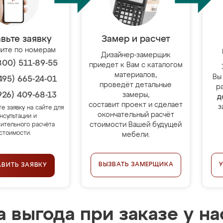
вьте заявку
Замер и расчет
ите по номерам
Дизайнер-замерщик
800) 511-89-55
приедет к Вам с каталогом
материалов,
Вы
495) 665-24-01
проведёт детальные
р
926) 409-68-13
замеры,
д
составит проект и сделает
з
те заявку на сайте для
окончательный расчёт
нсультации и
стоимости Вашей будущей
ительного расчёта
стоимости.
мебели.
ВЫЗВАТЬ ЗАМЕРЩИКА
АВИТЬ ЗАЯВКУ
 выгода при заказе у на