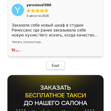
yaroslava1986
3 августа 2026
Заказала себе новый шкаф в студии
Ренессанс где ранее заказывала себе
новую кухню.Чего искать, когда качеством
вполне довольна. Служит кухня уже почти
Читать полностью
два года, нареканий нет.
Еще
ЗАКАЗАТЬ
БЕСПЛАТНОЕ ТАКСИ
ДО НАШЕГО САЛОНА