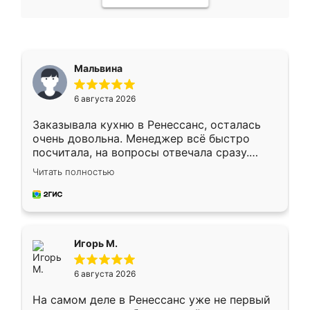
Мальвина
6 августа 2026
Заказывала кухню в Ренессанс, осталась
очень довольна. Менеджер всё быстро
посчитала, на вопросы отвечала сразу.
Замерщик приехал в субботу, подошёл к
Читать полностью
делу со всей ответственностью. Собрали
за день, ребята работали аккуратно, даже
пыли почти не было. Качество отличное,
ящики ходят плавно, ничего не скрипит.
Всё подошло как влитое.
Игорь М.
6 августа 2026
На самом деле в Ренессанс уже не первый