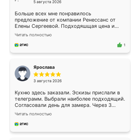
5 августа 2026
Больше всех мне понравилось
предложение от компании Ренессанс от
Елены Сергеевой. Подходяшщая цена и
короткие сроки изготовления. Приехавший
Читать полностью
для замера сотрудник Владислав
предложил по моему эскизу самый
1
подходящий вариант шкафа. Немного его
видоизменил, получилось даже лучше, чем
я хотела.
Ярослава
3 августа 2026
Кухню здесь заказали. Эскизы прислали в
телеграмм. Выбрали наиболее подходящий.
Согласовали день для замера. Через 3
недели кухня была уже готова. Остались
Читать полностью
довольны работой. Спасибо Ренессанс
мебель за качественную работу!