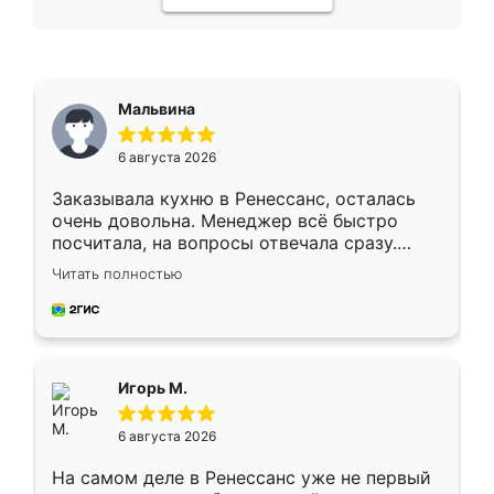
Мальвина
6 августа 2026
Заказывала кухню в Ренессанс, осталась
очень довольна. Менеджер всё быстро
посчитала, на вопросы отвечала сразу.
Замерщик приехал в субботу, подошёл к
Читать полностью
делу со всей ответственностью. Собрали
за день, ребята работали аккуратно, даже
пыли почти не было. Качество отличное,
ящики ходят плавно, ничего не скрипит.
Всё подошло как влитое.
Игорь М.
6 августа 2026
На самом деле в Ренессанс уже не первый