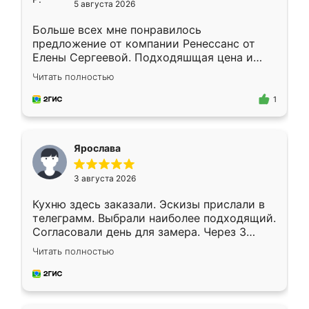
5 августа 2026
Больше всех мне понравилось
предложение от компании Ренессанс от
Елены Сергеевой. Подходяшщая цена и
короткие сроки изготовления. Приехавший
Читать полностью
для замера сотрудник Владислав
предложил по моему эскизу самый
1
подходящий вариант шкафа. Немного его
видоизменил, получилось даже лучше, чем
я хотела.
Ярослава
3 августа 2026
Кухню здесь заказали. Эскизы прислали в
телеграмм. Выбрали наиболее подходящий.
Согласовали день для замера. Через 3
недели кухня была уже готова. Остались
Читать полностью
довольны работой. Спасибо Ренессанс
мебель за качественную работу!