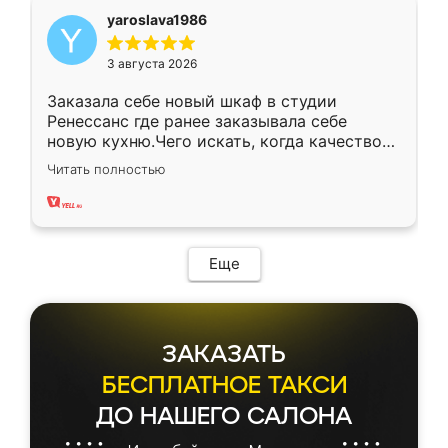
yaroslava1986
3 августа 2026
Заказала себе новый шкаф в студии
Ренессанс где ранее заказывала себе
новую кухню.Чего искать, когда качеством
вполне довольна. Служит кухня уже почти
Читать полностью
два года, нареканий нет.
Еще
ЗАКАЗАТЬ
БЕСПЛАТНОЕ ТАКСИ
ДО НАШЕГО САЛОНА