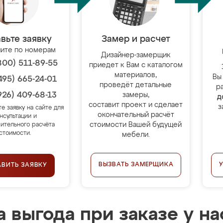
вьте заявку
Замер и расчет
ите по номерам
Дизайнер-замерщик
800) 511-89-55
приедет к Вам с каталогом
материалов,
Вы
495) 665-24-01
проведёт детальные
р
926) 409-68-13
замеры,
д
составит проект и сделает
з
те заявку на сайте для
окончательный расчёт
нсультации и
стоимости Вашей будущей
ительного расчёта
стоимости.
мебели.
ВЫЗВАТЬ ЗАМЕРЩИКА
АВИТЬ ЗАЯВКУ
 выгода при заказе у на