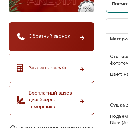
Посмот
Обратный звонок
Матери
Стенова
фотопе
Заказать расчёт
Цвет:
н
Бесплатный вызов
дизайнера-
Сушка д
замерщика
Подъем
Blum (А