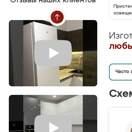
Отзывы наших клиентов
Пристен
освеще
Изго
любы
Часто 
Схе