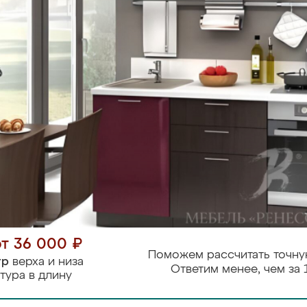
от 36 000 ₽
Поможем рассчитать точну
тр
верха и низа
Ответим менее, чем за 
тура в длину