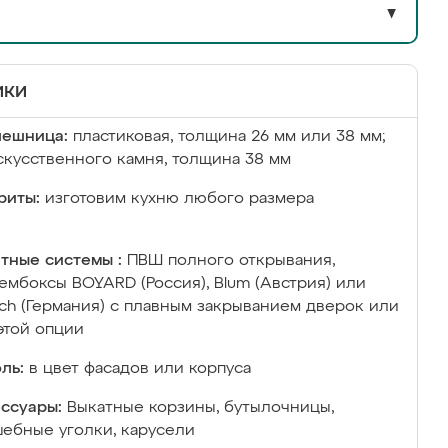
▼
ики
лешница:
пластиковая, толщина 26 мм или 38 мм;
скусственного камня, толщина 38 мм
риты:
изготовим кухню любого размера
тные системы :
ПВШ полного открывания,
ембоксы BOYARD (Россия), Blum (Австрия) или
ich (Германия) с плавным закрыванием дверок или
этой опции
ль:
в цвет фасадов или корпуса
ссуары:
Выкатные корзины, бутылочницы,
ебные уголки, карусели