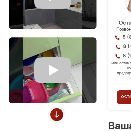
Оста
Позвон
8 (
8 (
8 (
Или оставь
ко
предвар
ОСТ
Ваша