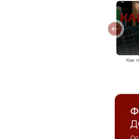
Как 
Ф
Д
Ост