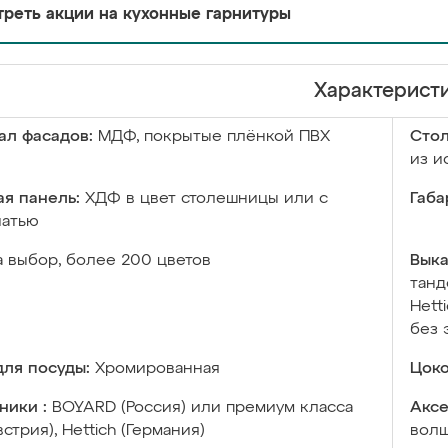
реть акции на кухонные гарнитуры
Характерист
ал фасадов:
МДФ, покрытые плёнкой ПВХ
Сто
из и
я панель:
ХДФ в цвет столешницы или с
Габа
чатью
а выбор, более 200 цветов
Выка
танд
Hett
без 
ля посуды:
Хромированная
Цоко
ники :
BOYARD (Россия) или премиум класса
Аксе
встрия), Hettich (Германия)
волш