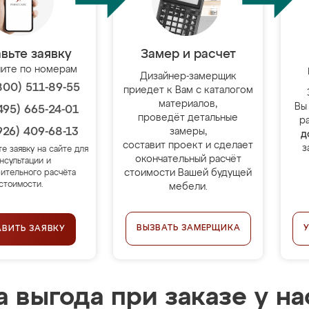
вьте заявку
Замер и расчет
ите по номерам
Дизайнер-замерщик
800) 511-89-55
приедет к Вам с каталогом
материалов,
Вы
495) 665-24-01
проведёт детальные
р
926) 409-68-13
замеры,
д
составит проект и сделает
з
те заявку на сайте для
окончательный расчёт
нсультации и
стоимости Вашей будущей
ительного расчёта
стоимости.
мебели.
ВЫЗВАТЬ ЗАМЕРЩИКА
АВИТЬ ЗАЯВКУ
 выгода при заказе у на