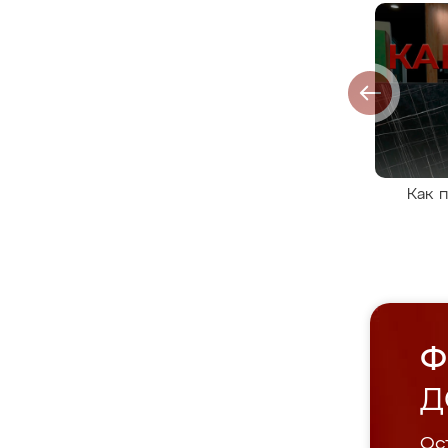
Как 
Ф
Д
Ост