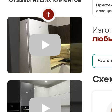
Отзывы наших клиентов
Пристен
освеще
Изго
любы
Часто 
Схе