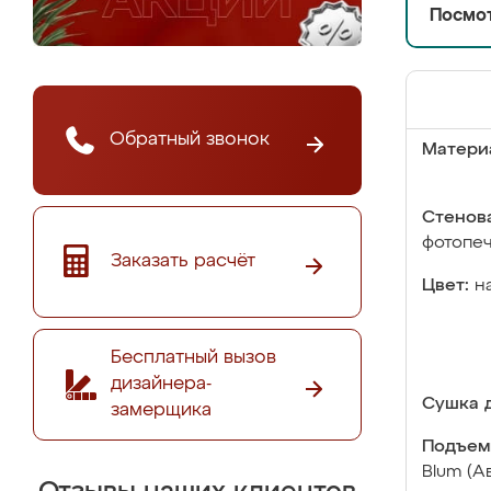
Посмот
Обратный звонок
Матери
Стенова
фотопе
Заказать расчёт
Цвет:
н
Бесплатный вызов
дизайнера-
Сушка д
замерщика
Подъем
Blum (А