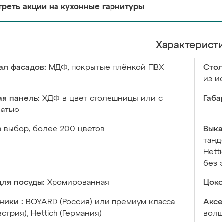
реть акции на кухонные гарнитуры
Характерист
ал фасадов:
МДФ, покрытые плёнкой ПВХ
Сто
из и
я панель:
ХДФ в цвет столешницы или с
Габа
чатью
а выбор, более 200 цветов
Выка
танд
Hett
без 
ля посуды:
Хромированная
Цоко
ники :
BOYARD (Россия) или премиум класса
Аксе
встрия), Hettich (Германия)
волш