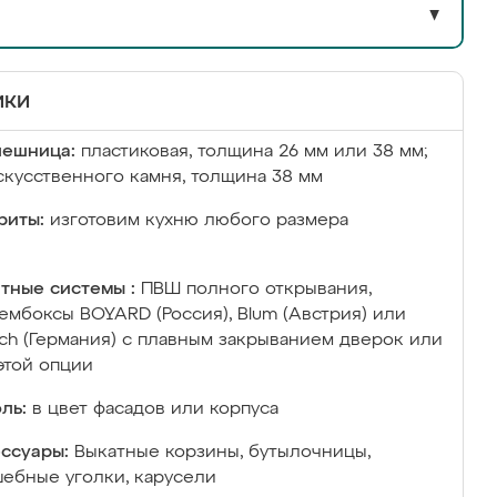
▼
ики
лешница:
пластиковая, толщина 26 мм или 38 мм;
скусственного камня, толщина 38 мм
риты:
изготовим кухню любого размера
тные системы :
ПВШ полного открывания,
ембоксы BOYARD (Россия), Blum (Австрия) или
ich (Германия) с плавным закрыванием дверок или
этой опции
ль:
в цвет фасадов или корпуса
ссуары:
Выкатные корзины, бутылочницы,
ебные уголки, карусели