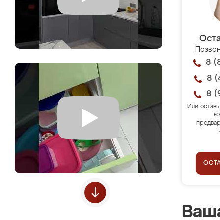
Оста
Позвон
8 (
8 (
8 (
Или оставь
ко
предвар
ОСТ
Ваша