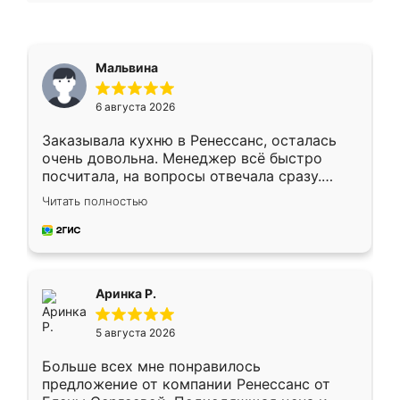
Мальвина
6 августа 2026
Заказывала кухню в Ренессанс, осталась
очень довольна. Менеджер всё быстро
посчитала, на вопросы отвечала сразу.
Замерщик приехал в субботу, подошёл к
Читать полностью
делу со всей ответственностью. Собрали
за день, ребята работали аккуратно, даже
пыли почти не было. Качество отличное,
ящики ходят плавно, ничего не скрипит.
Всё подошло как влитое.
Аринка Р.
5 августа 2026
Больше всех мне понравилось
предложение от компании Ренессанс от