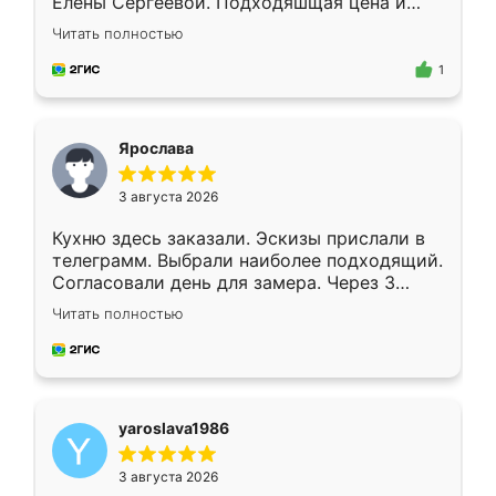
Елены Сергеевой. Подходяшщая цена и
короткие сроки изготовления. Приехавший
Читать полностью
для замера сотрудник Владислав
предложил по моему эскизу самый
1
подходящий вариант шкафа. Немного его
видоизменил, получилось даже лучше, чем
я хотела.
Ярослава
3 августа 2026
Кухню здесь заказали. Эскизы прислали в
телеграмм. Выбрали наиболее подходящий.
Согласовали день для замера. Через 3
недели кухня была уже готова. Остались
Читать полностью
довольны работой. Спасибо Ренессанс
мебель за качественную работу!
yaroslava1986
3 августа 2026