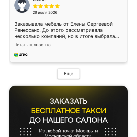
29 июля 2026
Заказывала мебель от Елены Сергеевой
Ренессанс. До этого рассматривала
несколько компаний, но в итоге выбрала
эту. Сначала обговорили условия, потом
Читать полностью
приехал замерщик, всё спокойно объяснил
и снял размеры. Изготовили в срок, с
доставкой тоже никаких проблем не
возникло. Сборку выполнили аккуратно,
мебель сразу встала на свое место без
Еще
каких-либо доработок. Качеством осталась
довольна, все выглядит так, как и ожидала.
ЗАКАЗАТЬ
БЕСПЛАТНОЕ ТАКСИ
ДО НАШЕГО САЛОНА
Из любой точки Москвы и
Московской области!