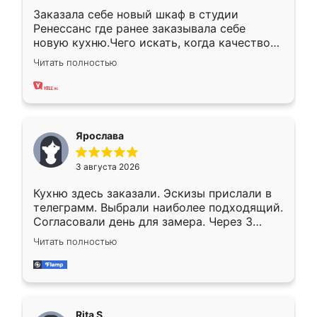
Заказала себе новый шкаф в студии
Ренессанс где ранее заказывала себе
новую кухню.Чего искать, когда качеством
вполне довольна. Служит кухня уже почти
Читать полностью
два года, нареканий нет.
Ярослава
3 августа 2026
Кухню здесь заказали. Эскизы прислали в
телеграмм. Выбрали наиболее подходящий.
Согласовали день для замера. Через 3
недели кухня была уже готова. Остались
Читать полностью
довольны работой. Спасибо Ренессанс
мебель за качественную работу!
Rita S.