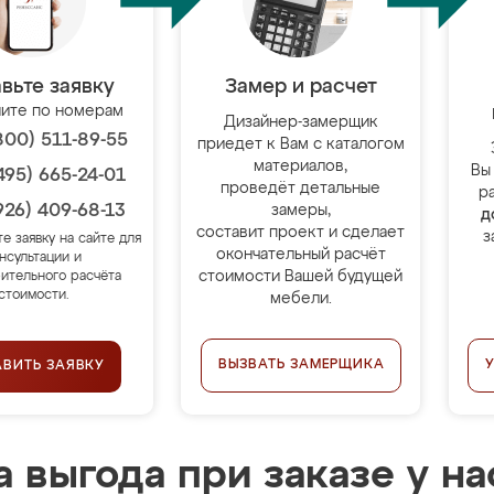
вьте заявку
Замер и расчет
ите по номерам
Дизайнер-замерщик
800) 511-89-55
приедет к Вам с каталогом
материалов,
Вы
495) 665-24-01
проведёт детальные
р
926) 409-68-13
замеры,
д
составит проект и сделает
з
те заявку на сайте для
окончательный расчёт
нсультации и
стоимости Вашей будущей
ительного расчёта
стоимости.
мебели.
ВЫЗВАТЬ ЗАМЕРЩИКА
АВИТЬ ЗАЯВКУ
 выгода при заказе у на