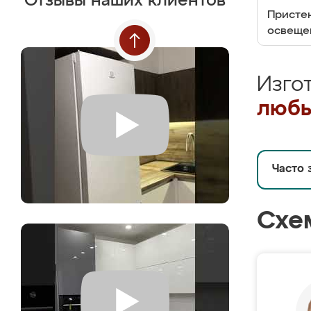
Отзывы наших клиентов
Пристен
освеще
Изго
любы
Часто 
Схе