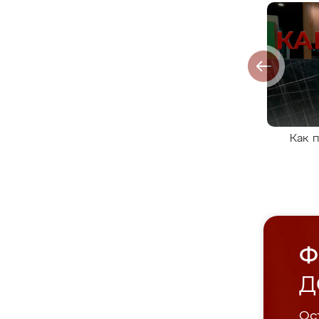
Как 
Ф
Д
Ост