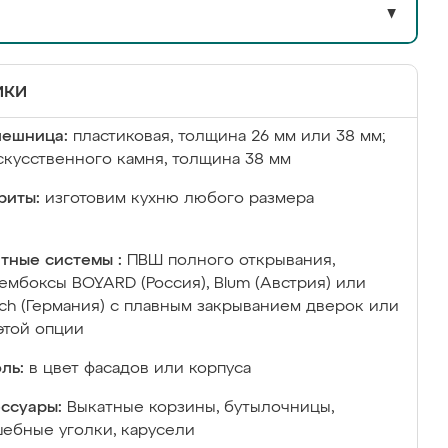
▼
ики
лешница:
пластиковая, толщина 26 мм или 38 мм;
скусственного камня, толщина 38 мм
риты:
изготовим кухню любого размера
тные системы :
ПВШ полного открывания,
ембоксы BOYARD (Россия), Blum (Австрия) или
ich (Германия) с плавным закрыванием дверок или
этой опции
ль:
в цвет фасадов или корпуса
ссуары:
Выкатные корзины, бутылочницы,
ебные уголки, карусели