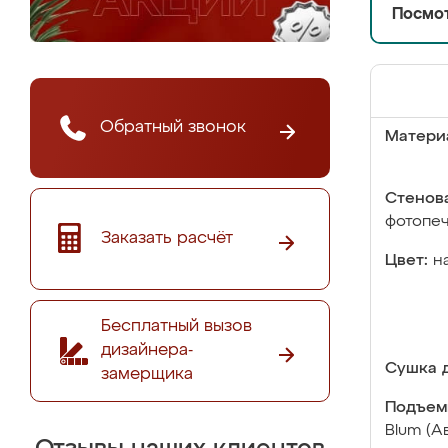
Посмот
Обратный звонок
Матери
Стенова
фотопе
Заказать расчёт
Цвет:
н
Бесплатный вызов
дизайнера-
Сушка д
замерщика
Подъем
Blum (А