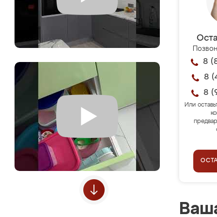
Оста
Позвон
8 (
8 (
8 (
Или оставь
ко
предвар
ОСТ
Ваша