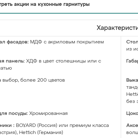
реть акции на кухонные гарнитуры
Характерист
ал фасадов:
МДФ с акриловым покрытием
Сто
из и
я панель:
ХДФ в цвет столешницы или с
Габа
чатью
а выбор, более 200 цветов
Выка
танд
Hett
без 
ля посуды:
Хромированная
Цоко
ники :
BOYARD (Россия) или премиум класса
Аксе
встрия), Hettich (Германия)
волш