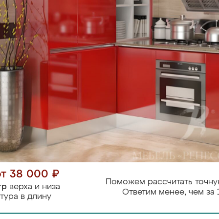
от 38 000 ₽
Поможем рассчитать точну
тр
верха и низа
Ответим менее, чем за 
тура в длину