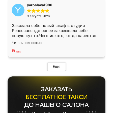
yaroslava1986
3 августа 2026
Заказала себе новый шкаф в студии
Ренессанс где ранее заказывала себе
новую кухню.Чего искать, когда качеством
вполне довольна. Служит кухня уже почти
Читать полностью
два года, нареканий нет.
Еще
ЗАКАЗАТЬ
БЕСПЛАТНОЕ ТАКСИ
ДО НАШЕГО САЛОНА