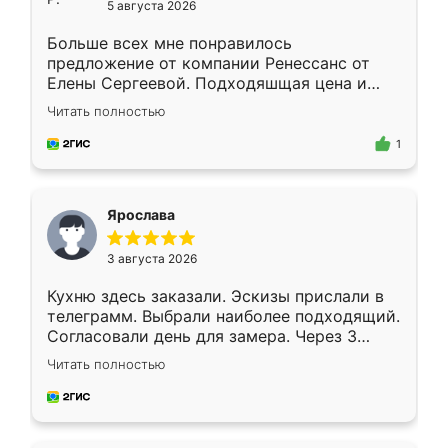
5 августа 2026
Больше всех мне понравилось
предложение от компании Ренессанс от
Елены Сергеевой. Подходяшщая цена и
короткие сроки изготовления. Приехавший
Читать полностью
для замера сотрудник Владислав
предложил по моему эскизу самый
1
подходящий вариант шкафа. Немного его
видоизменил, получилось даже лучше, чем
я хотела.
Ярослава
3 августа 2026
Кухню здесь заказали. Эскизы прислали в
телеграмм. Выбрали наиболее подходящий.
Согласовали день для замера. Через 3
недели кухня была уже готова. Остались
Читать полностью
довольны работой. Спасибо Ренессанс
мебель за качественную работу!