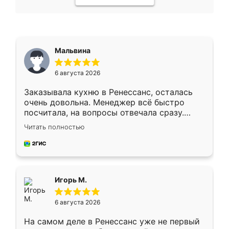
Мальвина
6 августа 2026
Заказывала кухню в Ренессанс, осталась
очень довольна. Менеджер всё быстро
посчитала, на вопросы отвечала сразу.
Замерщик приехал в субботу, подошёл к
Читать полностью
делу со всей ответственностью. Собрали
за день, ребята работали аккуратно, даже
пыли почти не было. Качество отличное,
ящики ходят плавно, ничего не скрипит.
Всё подошло как влитое.
Игорь М.
6 августа 2026
На самом деле в Ренессанс уже не первый