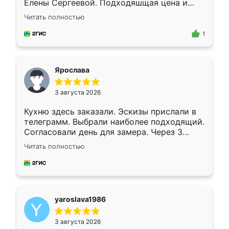
Елены Сергеевой. Подходяшщая цена и
короткие сроки изготовления. Приехавший
Читать полностью
для замера сотрудник Владислав
предложил по моему эскизу самый
1
подходящий вариант шкафа. Немного его
видоизменил, получилось даже лучше, чем
я хотела.
Ярослава
3 августа 2026
Кухню здесь заказали. Эскизы прислали в
телеграмм. Выбрали наиболее подходящий.
Согласовали день для замера. Через 3
недели кухня была уже готова. Остались
Читать полностью
довольны работой. Спасибо Ренессанс
мебель за качественную работу!
yaroslava1986
3 августа 2026