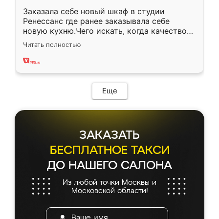
Заказала себе новый шкаф в студии
Ренессанс где ранее заказывала себе
новую кухню.Чего искать, когда качеством
вполне довольна. Служит кухня уже почти
Читать полностью
два года, нареканий нет.
Еще
ЗАКАЗАТЬ
БЕСПЛАТНОЕ ТАКСИ
ДО НАШЕГО САЛОНА
Из любой точки Москвы и
Московской области!