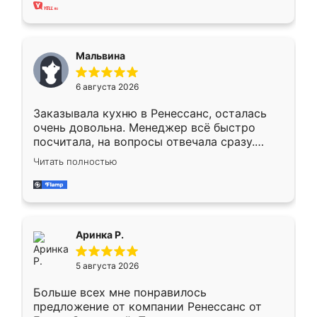
хорошее сборка достаточно быстрая,
также адекватные цены. До этого
сравнивал с разными конкурентами в этом
сегменте ,выбор у конкурентов куда
Мальвина
меньше, здесь же он более разнообразный.
Мне нравится ,если что-то потребуется из
6 августа 2026
мебели буду заказывать только здесь.
Заказывала кухню в Ренессанс, осталась
очень довольна. Менеджер всё быстро
посчитала, на вопросы отвечала сразу.
Замерщик приехал в субботу, подошёл к
Читать полностью
делу со всей ответственностью. Собрали
за день, ребята работали аккуратно, даже
пыли почти не было. Качество отличное,
ящики ходят плавно, ничего не скрипит.
Всё подошло как влитое.
Аринка Р.
5 августа 2026
Больше всех мне понравилось
предложение от компании Ренессанс от