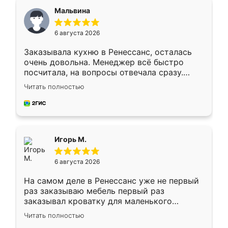
Мальвина
6 августа 2026
Заказывала кухню в Ренессанс, осталась
очень довольна. Менеджер всё быстро
посчитала, на вопросы отвечала сразу.
Замерщик приехал в субботу, подошёл к
Читать полностью
делу со всей ответственностью. Собрали
за день, ребята работали аккуратно, даже
пыли почти не было. Качество отличное,
ящики ходят плавно, ничего не скрипит.
Всё подошло как влитое.
Игорь М.
6 августа 2026
На самом деле в Ренессанс уже не первый
раз заказываю мебель первый раз
заказывал кроватку для маленького
ребёнка при его рождении ,во второй раз
Читать полностью
заказал шкаф-купе. По качеству очень