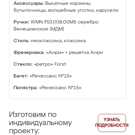
Аксессуары:
Выкатные корзины,
бутылочницы, волшебные уголки, карусели
Ручки:
WMN.753.00B.00M5 серебро
Венецианское (МДМ)
Стиль:
неоклассика, классика
Фрезеровка:
«Анри» + решетка Анри
Стекло:
«ретро» Forst
Багет:
«Ренессанс №15»
Пилястра:
«Ренессанс №15»
Изготовим по
УЗНАТЬ
индивидуальному
ПОДРОБНОСТИ
проекту: