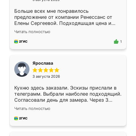
Больше всех мне понравилось
предложение от компании Ренессанс от
Елены Сергеевой. Подходяшщая цена и
короткие сроки изготовления. Приехавший
Читать полностью
для замера сотрудник Владислав
предложил по моему эскизу самый
1
подходящий вариант шкафа. Немного его
видоизменил, получилось даже лучше, чем
я хотела.
Ярослава
3 августа 2026
Кухню здесь заказали. Эскизы прислали в
телеграмм. Выбрали наиболее подходящий.
Согласовали день для замера. Через 3
недели кухня была уже готова. Остались
Читать полностью
довольны работой. Спасибо Ренессанс
мебель за качественную работу!