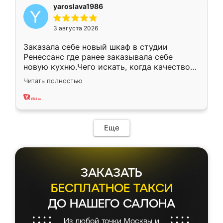
yaroslava1986
3 августа 2026
Заказала себе новый шкаф в студии
Ренессанс где ранее заказывала себе
новую кухню.Чего искать, когда качеством
вполне довольна. Служит кухня уже почти
Читать полностью
два года, нареканий нет.
Еще
ЗАКАЗАТЬ
БЕСПЛАТНОЕ ТАКСИ
ДО НАШЕГО САЛОНА
Из любой точки Москвы и