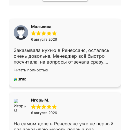
Мальвина
6 августа 2026
Заказывала кухню в Ренессанс, осталась
очень довольна. Менеджер всё быстро
посчитала, на вопросы отвечала сразу.
Замерщик приехал в субботу, подошёл к
Читать полностью
делу со всей ответственностью. Собрали
за день, ребята работали аккуратно, даже
пыли почти не было. Качество отличное,
ящики ходят плавно, ничего не скрипит.
Всё подошло как влитое.
Игорь М.
6 августа 2026
На самом деле в Ренессанс уже не первый
раз заказываю мебель первый раз