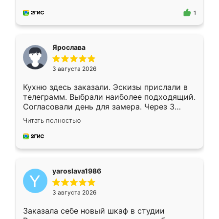
для замера сотрудник Владислав
предложил по моему эскизу самый
1
подходящий вариант шкафа. Немного его
видоизменил, получилось даже лучше, чем
я хотела.
Ярослава
3 августа 2026
Кухню здесь заказали. Эскизы прислали в
телеграмм. Выбрали наиболее подходящий.
Согласовали день для замера. Через 3
недели кухня была уже готова. Остались
Читать полностью
довольны работой. Спасибо Ренессанс
мебель за качественную работу!
yaroslava1986
3 августа 2026
Заказала себе новый шкаф в студии