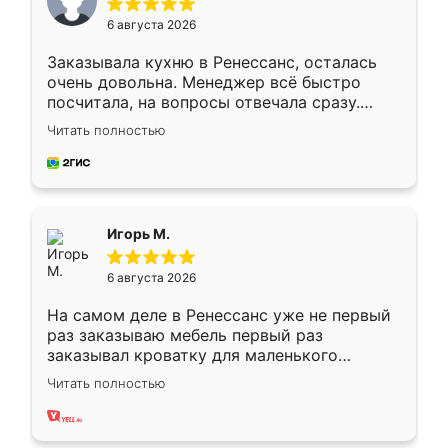
6 августа 2026
Заказывала кухню в Ренессанс, осталась
очень довольна. Менеджер всё быстро
посчитала, на вопросы отвечала сразу.
Замерщик приехал в субботу, подошёл к
Читать полностью
делу со всей ответственностью. Собрали
за день, ребята работали аккуратно, даже
пыли почти не было. Качество отличное,
ящики ходят плавно, ничего не скрипит.
Всё подошло как влитое.
Игорь М.
6 августа 2026
На самом деле в Ренессанс уже не первый
раз заказываю мебель первый раз
заказывал кроватку для маленького
ребёнка при его рождении ,во второй раз
Читать полностью
заказал шкаф-купе. По качеству очень
хорошее сборка достаточно быстрая,
также адекватные цены. До этого