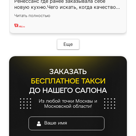
Ренессанс где ранее заказывала себе
новую кухню.Чего искать, когда качеством
вполне довольна. Служит кухня уже почти
Читать полностью
два года, нареканий нет.
Еще
ЗАКАЗАТЬ
БЕСПЛАТНОЕ ТАКСИ
ДО НАШЕГО САЛОНА
Из любой точки Москвы и
Московской области!