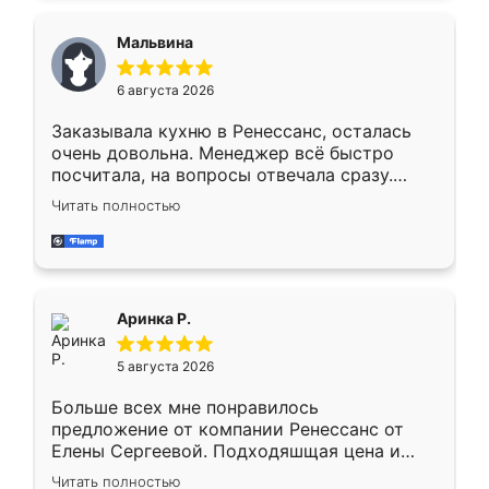
сравнивал с разными конкурентами в этом
сегменте ,выбор у конкурентов куда
Мальвина
меньше, здесь же он более разнообразный.
Мне нравится ,если что-то потребуется из
6 августа 2026
мебели буду заказывать только здесь.
Заказывала кухню в Ренессанс, осталась
очень довольна. Менеджер всё быстро
посчитала, на вопросы отвечала сразу.
Замерщик приехал в субботу, подошёл к
Читать полностью
делу со всей ответственностью. Собрали
за день, ребята работали аккуратно, даже
пыли почти не было. Качество отличное,
ящики ходят плавно, ничего не скрипит.
Всё подошло как влитое.
Аринка Р.
5 августа 2026
Больше всех мне понравилось
предложение от компании Ренессанс от
Елены Сергеевой. Подходяшщая цена и
короткие сроки изготовления. Приехавший
Читать полностью