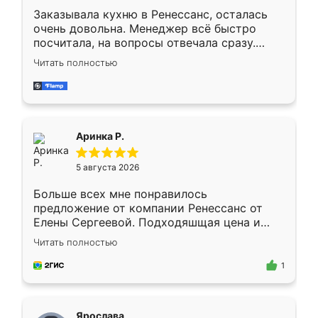
Заказывала кухню в Ренессанс, осталась
очень довольна. Менеджер всё быстро
посчитала, на вопросы отвечала сразу.
Замерщик приехал в субботу, подошёл к
Читать полностью
делу со всей ответственностью. Собрали
за день, ребята работали аккуратно, даже
пыли почти не было. Качество отличное,
ящики ходят плавно, ничего не скрипит.
Всё подошло как влитое.
Аринка Р.
5 августа 2026
Больше всех мне понравилось
предложение от компании Ренессанс от
Елены Сергеевой. Подходяшщая цена и
короткие сроки изготовления. Приехавший
Читать полностью
для замера сотрудник Владислав
предложил по моему эскизу самый
1
подходящий вариант шкафа. Немного его
видоизменил, получилось даже лучше, чем
я хотела.
Ярослава