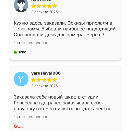
3 августа 2026
Кухню здесь заказали. Эскизы прислали в
телеграмм. Выбрали наиболее подходящий.
Согласовали день для замера. Через 3
недели кухня была уже готова. Остались
Читать полностью
довольны работой. Спасибо Ренессанс
мебель за качественную работу!
yaroslava1986
3 августа 2026
Заказала себе новый шкаф в студии
Ренессанс где ранее заказывала себе
новую кухню.Чего искать, когда качеством
вполне довольна. Служит кухня уже почти
Читать полностью
два года, нареканий нет.