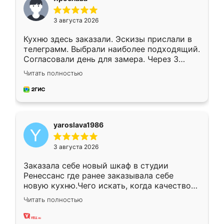
3 августа 2026
Кухню здесь заказали. Эскизы прислали в
телеграмм. Выбрали наиболее подходящий.
Согласовали день для замера. Через 3
недели кухня была уже готова. Остались
Читать полностью
довольны работой. Спасибо Ренессанс
мебель за качественную работу!
yaroslava1986
3 августа 2026
Заказала себе новый шкаф в студии
Ренессанс где ранее заказывала себе
новую кухню.Чего искать, когда качеством
вполне довольна. Служит кухня уже почти
Читать полностью
два года, нареканий нет.