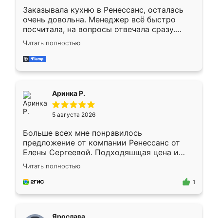
Заказывала кухню в Ренессанс, осталась
очень довольна. Менеджер всё быстро
посчитала, на вопросы отвечала сразу.
Замерщик приехал в субботу, подошёл к
Читать полностью
делу со всей ответственностью. Собрали
за день, ребята работали аккуратно, даже
пыли почти не было. Качество отличное,
ящики ходят плавно, ничего не скрипит.
Всё подошло как влитое.
Аринка Р.
5 августа 2026
Больше всех мне понравилось
предложение от компании Ренессанс от
Елены Сергеевой. Подходяшщая цена и
короткие сроки изготовления. Приехавший
Читать полностью
для замера сотрудник Владислав
предложил по моему эскизу самый
1
подходящий вариант шкафа. Немного его
видоизменил, получилось даже лучше, чем
я хотела.
Ярослава