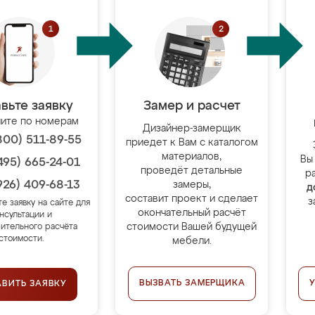
вьте заявку
Замер и расчет
ите по номерам
Дизайнер-замерщик
800) 511-89-55
приедет к Вам с каталогом
материалов,
Вы
495) 665-24-01
проведёт детальные
р
926) 409-68-13
замеры,
д
составит проект и сделает
з
те заявку на сайте для
окончательный расчёт
нсультации и
стоимости Вашей будущей
ительного расчёта
стоимости.
мебели.
ВЫЗВАТЬ ЗАМЕРЩИКА
АВИТЬ ЗАЯВКУ