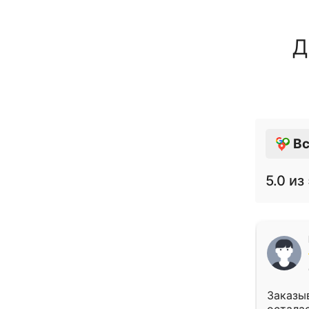
Д
Вс
5.0
из 
Заказыв