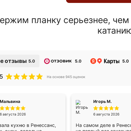
ержим планку серьезнее, чем
катани
е отзывы
5.0
5.0
5.0
5
На основе
945
оценок
Мальвина
Игорь М.
6 августа 2026
6 августа 2026
ала кухню в Ренессанс,
На самом деле в Ренес