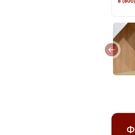
8 (800)
Ф