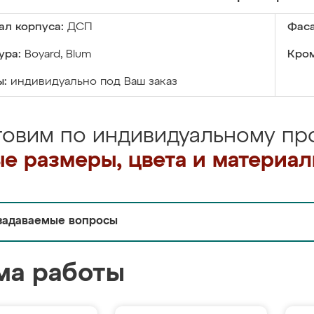
ал корпуса:
ДСП
Фаса
ура:
Boyard, Blum
Кром
ы:
индивидуально под Ваш заказ
товим по индивидуальному про
е размеры, цвета и материа
задаваемые вопросы
ма работы