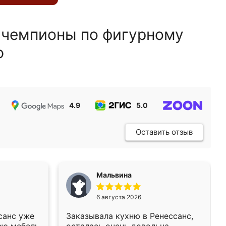
 чемпионы по фигурному
ю
4.9
5.0
5.0
Оставить отзыв
Мальвина
6 августа 2026
санс уже
Заказывала кухню в Ренессанс,