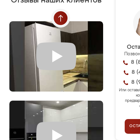
Отзывы наших клиентов
Оста
Позвон
8 (
8 (
8 (
Или оставь
ко
предвар
ОСТ