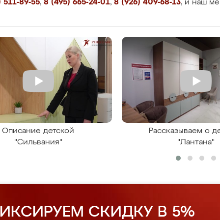
 511-89-55
,
8 (495) 665-24-01
,
8 (926) 409-68-13
, и наш м
Описание детской
Рассказываем о д
"Сильвания"
"Лантана"
ИКСИРУЕМ СКИДКУ В 5%