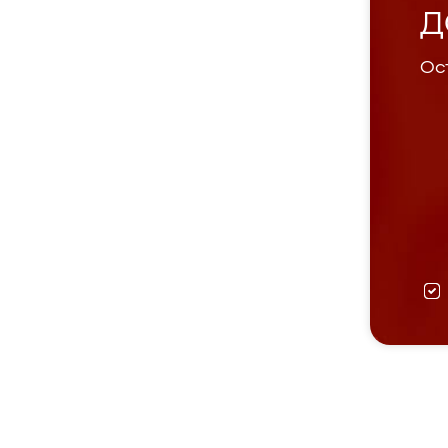
Д
Ост