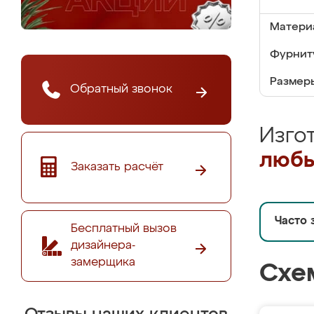
Матери
Фурнит
Размер
Обратный звонок
Изго
любы
Заказать расчёт
Часто 
Бесплатный вызов
дизайнера-
замерщика
Схе