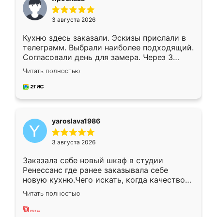
3 августа 2026
Кухню здесь заказали. Эскизы прислали в
телеграмм. Выбрали наиболее подходящий.
Согласовали день для замера. Через 3
недели кухня была уже готова. Остались
Читать полностью
довольны работой. Спасибо Ренессанс
мебель за качественную работу!
yaroslava1986
3 августа 2026
Заказала себе новый шкаф в студии
Ренессанс где ранее заказывала себе
новую кухню.Чего искать, когда качеством
вполне довольна. Служит кухня уже почти
Читать полностью
два года, нареканий нет.