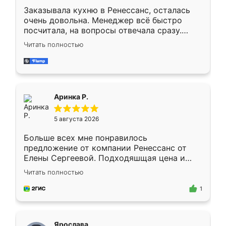
Заказывала кухню в Ренессанс, осталась
очень довольна. Менеджер всё быстро
посчитала, на вопросы отвечала сразу.
Замерщик приехал в субботу, подошёл к
Читать полностью
делу со всей ответственностью. Собрали
за день, ребята работали аккуратно, даже
пыли почти не было. Качество отличное,
ящики ходят плавно, ничего не скрипит.
Всё подошло как влитое.
Аринка Р.
5 августа 2026
Больше всех мне понравилось
предложение от компании Ренессанс от
Елены Сергеевой. Подходяшщая цена и
короткие сроки изготовления. Приехавший
Читать полностью
для замера сотрудник Владислав
предложил по моему эскизу самый
1
подходящий вариант шкафа. Немного его
видоизменил, получилось даже лучше, чем
я хотела.
Ярослава