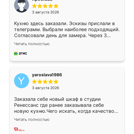
3 августа 2026
Кухню здесь заказали. Эскизы прислали в
телеграмм. Выбрали наиболее подходящий.
Согласовали день для замера. Через 3
недели кухня была уже готова. Остались
Читать полностью
довольны работой. Спасибо Ренессанс
мебель за качественную работу!
yaroslava1986
3 августа 2026
Заказала себе новый шкаф в студии
Ренессанс где ранее заказывала себе
новую кухню.Чего искать, когда качеством
вполне довольна. Служит кухня уже почти
Читать полностью
два года, нареканий нет.