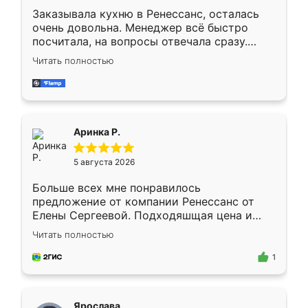
Заказывала кухню в Ренессанс, осталась
очень довольна. Менеджер всё быстро
посчитала, на вопросы отвечала сразу.
Замерщик приехал в субботу, подошёл к
Читать полностью
делу со всей ответственностью. Собрали
за день, ребята работали аккуратно, даже
пыли почти не было. Качество отличное,
ящики ходят плавно, ничего не скрипит.
Всё подошло как влитое.
Аринка Р.
5 августа 2026
Больше всех мне понравилось
предложение от компании Ренессанс от
Елены Сергеевой. Подходяшщая цена и
короткие сроки изготовления. Приехавший
Читать полностью
для замера сотрудник Владислав
предложил по моему эскизу самый
1
подходящий вариант шкафа. Немного его
видоизменил, получилось даже лучше, чем
я хотела.
Ярослава