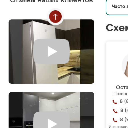
Отзывы наших клиентов
Часто 
Схе
Оста
Позвон
8 (
8 (
8 (
Или оставь