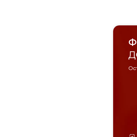
Ф
Д
Ост