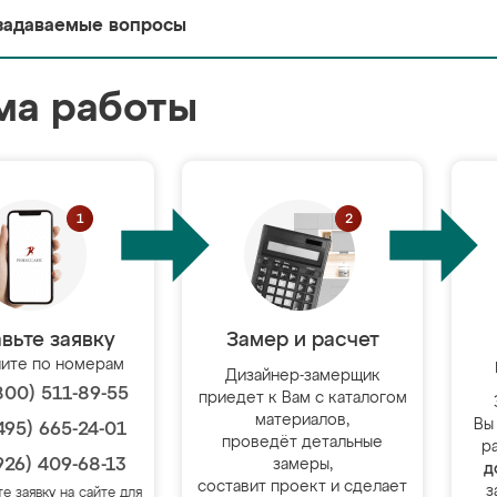
задаваемые вопросы
ма работы
вьте заявку
Замер и расчет
ите по номерам
Дизайнер-замерщик
800) 511-89-55
приедет к Вам с каталогом
материалов,
Вы
495) 665-24-01
проведёт детальные
р
926) 409-68-13
замеры,
д
составит проект и сделает
з
те заявку на сайте для