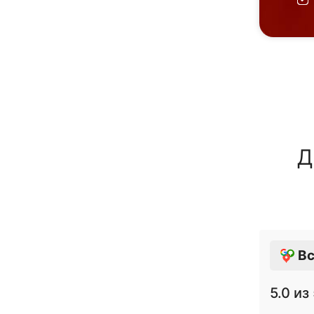
Д
Вс
5.0
из 