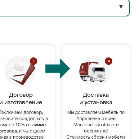
▼
Договор
Доставка
и изготовление
и установка
Заключаем договор,
Мы доставляем мебель по
 вносите предоплату в
Апрелевке и всей
азмере
10% от суммы
Московской области
оговора
, и мы отдаём
бесплатно!
аказ в производство.
Стоимость сборки мебели: